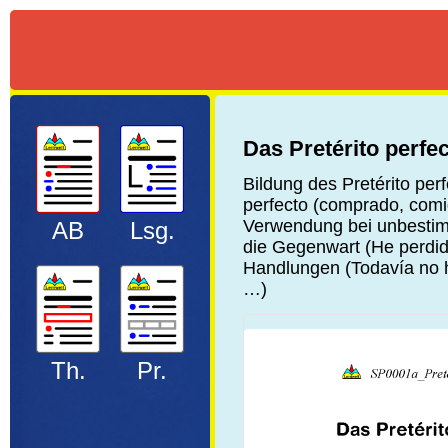
Das Pretérito perfe
Bildung des Pretérito per
perfecto (comprado, comid
Verwendung bei unbestimm
AB
Lsg.
die Gegenwart (He perdid
Handlungen (Todavía no h
…)
Th.
Pr.