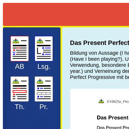
Das Present Perfec
Bildung von Aussage (I ha
(Have I been playing?), 
Verwendung, besondere Be
AB
Lsg.
year.) und Verneinung der
Perfect Progressive mit b
Th.
Pr.