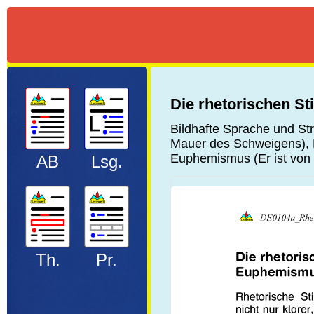
Die rhetorischen S
Bildhafte Sprache und St
Mauer des Schweigens), Pa
Euphemismus (Er ist von
AB
Lsg.
Th.
Pr.