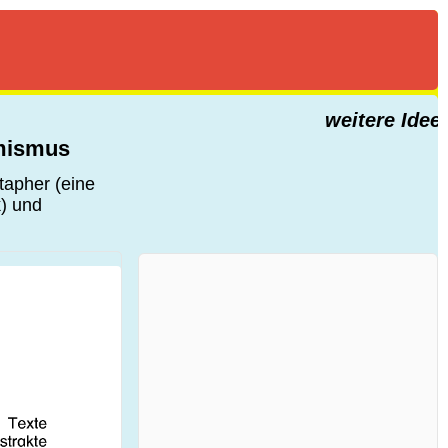
weitere Ideen f
emismus
tapher (eine
k) und