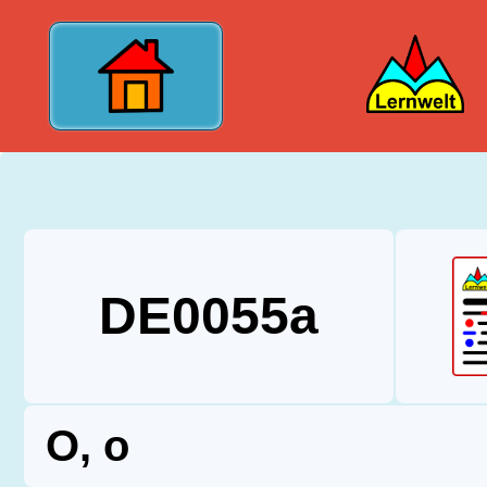
?>
DE0055a
O, o