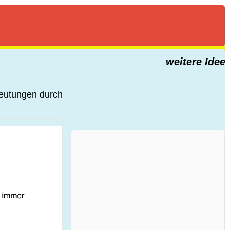
weitere Ideen f
deutungen durch